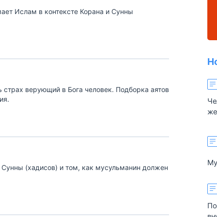
мает Ислам в контексте Корана и Сунны
Н
ь страх верующий в Бога человек. Подборка аятов
ия.
Че
же
си
пу
во
жи
Му
и Сунны (хадисов) и том, как мусульманин должен
об
ра
и 
по
По
эт
вн