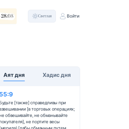
Светлая
Войти
Аят дня
Хадис дня
55
:
9
Будьте [также] справедливы при
взвешивании [в торговых операциях;
не обвешивайте, не обманывайте
покупателя], не портите весы
(мерила) [дабы обманным путем