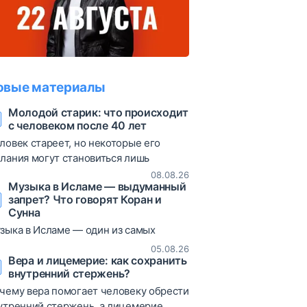
овые материалы
Молодой старик: что происходит
с человеком после 40 лет
ловек стареет, но некоторые его
лания могут становиться лишь
льнее. О жажде материальных благ,
08.08.26
Музыка в Исламе — выдуманный
стых мечтах и соблазнах зрелого
запрет? Что говорят Коран и
зраста — через пророческий хадис и
Сунна
зненные примеры.
зыка в Исламе — один из самых
суждаемых вопросов. В статье
05.08.26
збираются коранические аяты, хадисы
Вера и лицемерие: как сохранить
внутренний стержень?
различные богословские мнения,
зволяющие объективно взглянуть на
чему вера помогает человеку обрести
от вопрос.
утренний стержень, а лицемерие