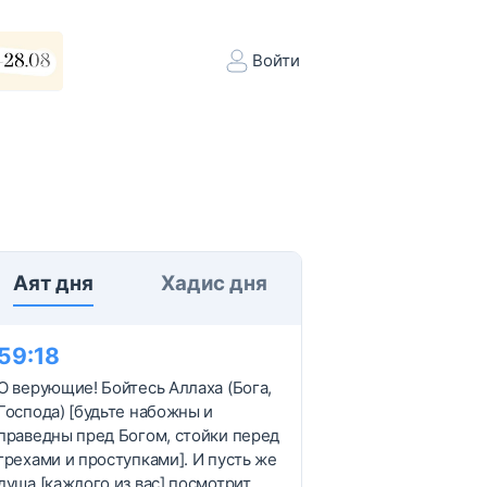
Войти
Аят дня
Хадис дня
59
:
18
О верующие! Бойтесь Аллаха (Бога,
Господа) [будьте набожны и
праведны пред Богом, стойки перед
грехами и проступками]. И пусть же
душа [каждого из вас] посмотрит,