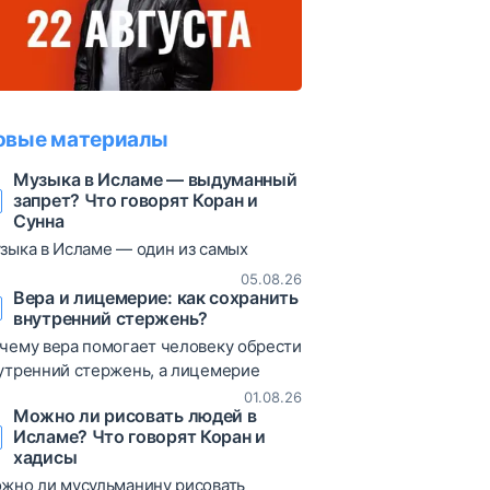
овые материалы
Музыка в Исламе — выдуманный
запрет? Что говорят Коран и
Сунна
зыка в Исламе — один из самых
суждаемых вопросов. В статье
05.08.26
збираются коранические аяты, хадисы
Вера и лицемерие: как сохранить
внутренний стержень?
различные богословские мнения,
зволяющие объективно взглянуть на
чему вера помогает человеку обрести
от вопрос.
утренний стержень, а лицемерие
иводит к постоянным сомнениям и
01.08.26
Можно ли рисовать людей в
таниям? В статье рассматриваются
Исламе? Что говорят Коран и
ты Корана, хадисы и богословские
хадисы
яснения о природе лицемерия,
жно ли мусульманину рисовать