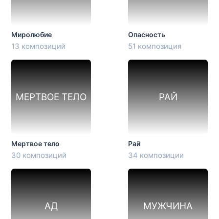
Миролюбие
Опасность
13 композиций
51 композиция
МЕРТВОЕ ТЕЛО
РАЙ
Мертвое тело
Рай
30 композиций
34 композиции
АД
МУЖЧИНА