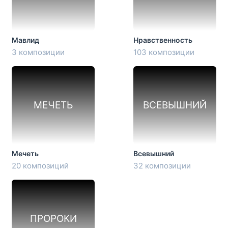
Мавлид
Нравственность
3 композиции
103 композиции
МЕЧЕТЬ
ВСЕВЫШНИЙ
Мечеть
Всевышний
20 композиций
32 композиции
ПРОРОКИ