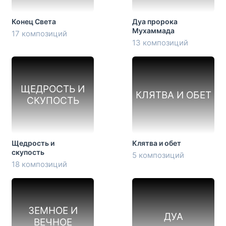
Конец Света
Дуа пророка
Мухаммада
17 композиций
13 композиций
ЩЕДРОСТЬ И
КЛЯТВА И ОБЕТ
СКУПОСТЬ
Щедрость и
Клятва и обет
скупость
5 композиций
18 композиций
ЗЕМНОЕ И
ДУА
ВЕЧНОЕ