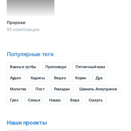
Пророки
92 композиции
Популярные теги
Ваазы и хутбы
Проповеди
Пятничный вааз
Аудио
Хадисы
Видео
Коран
Дуа
Молитва
Пост
Рамадан
Шамиль Аляутдинов
Грех
Семья
Намаз
Вера
Смерть
Наши проекты