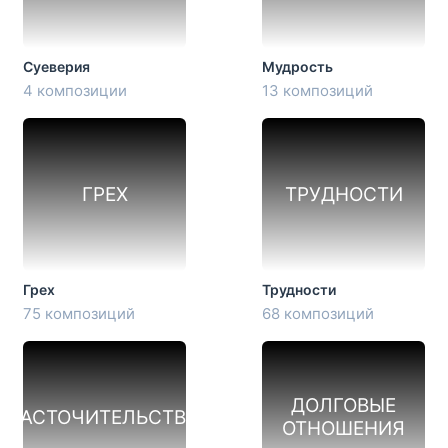
Суеверия
Мудрость
4 композиции
13 композиций
ГРЕХ
ТРУДНОСТИ
Грех
Трудности
75 композиций
68 композиций
ДОЛГОВЫЕ
РАСТОЧИТЕЛЬСТВО
ОТНОШЕНИЯ